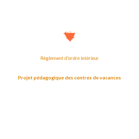
Règlement d'ordre intérieur
Projet pédagogique des centres de vacances
JML asbl
Rue de Livourne, 25 à
1050 Bruxelles