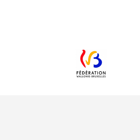
JML asbl
N°
Rue de Livourne, 25 à
RPM 