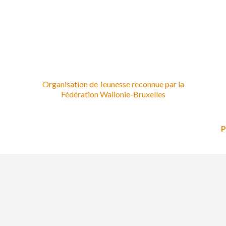
Organisation de Jeunesse reconnue par la
Fédération Wallonie-Bruxelles
P
 d'entreprise 409.570.028
- ML
Tribunal des entreprises de
- AGO