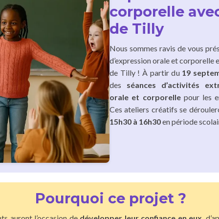
corporelle ave
de Tilly
Nous sommes ravis de vous prés
d’expression orale et corporelle 
de Tilly ! À partir du
19 septe
des
séances d’activités ext
orale et corporelle
pour les 
Ces ateliers créatifs se déroule
15h30 à 16h30
en période scolai
Pourquoi ce projet ?
nts auront l’occasion de
développer leur confiance en eux
, d’