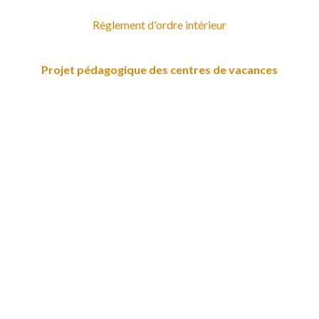
Règlement d'ordre intérieur
Projet pédagogique des centres de vacances
JML asbl
Rue de Livourne, 25 à
1050 Bruxelles
Nos régionales
> Mail <
Tél.: 02 537 19 03